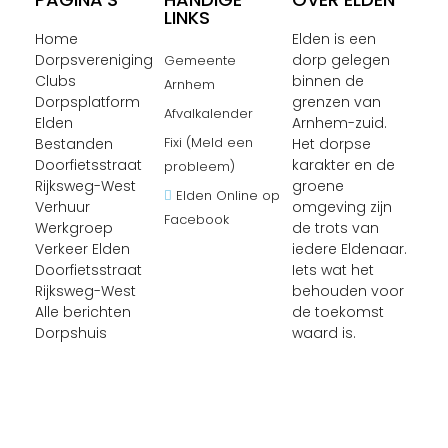
LINKS
Home
Elden is een
Dorpsvereniging
dorp gelegen
Gemeente
Clubs
binnen de
Arnhem
Dorpsplatform
grenzen van
Afvalkalender
Elden
Arnhem-zuid.
Fixi (Meld een
Bestanden
Het dorpse
Doorfietsstraat
karakter en de
probleem)
Rijksweg-West
groene
Elden Online op
Verhuur
omgeving zijn
Facebook
Werkgroep
de trots van
Verkeer Elden
iedere Eldenaar.
Doorfietsstraat
Iets wat het
Rijksweg-West
behouden voor
Alle berichten
de toekomst
Dorpshuis
waard is.