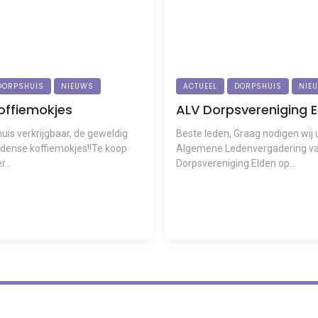
DORPSHUIS
NIEUWS
ACTUEEL
DORPSHUIS
NIE
offiemokjes
ALV Dorpsvereniging E
uis verkrijgbaar, de geweldig
Beste leden, Graag nodigen wij u
ldense koffiemokjes!!Te koop
Algemene Ledenvergadering v
...
Dorpsvereniging Elden op...