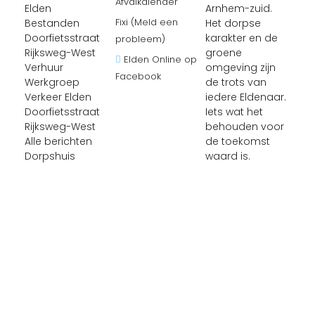
Afvalkalender
Elden
Arnhem-zuid.
Fixi (Meld een
Bestanden
Het dorpse
Doorfietsstraat
karakter en de
probleem)
Rijksweg-West
groene
Elden Online op
Verhuur
omgeving zijn
Facebook
Werkgroep
de trots van
Verkeer Elden
iedere Eldenaar.
Doorfietsstraat
Iets wat het
Rijksweg-West
behouden voor
Alle berichten
de toekomst
Dorpshuis
waard is.