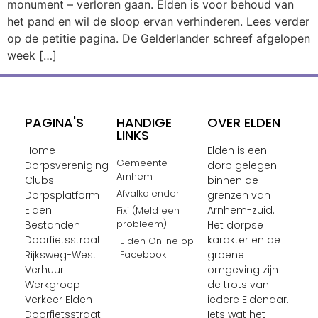
monument – verloren gaan. Elden is voor behoud van
het pand en wil de sloop ervan verhinderen. Lees verder
op de petitie pagina. De Gelderlander schreef afgelopen
week […]
PAGINA'S
HANDIGE
OVER ELDEN
LINKS
Home
Elden is een
Gemeente
Dorpsvereniging
dorp gelegen
Arnhem
Clubs
binnen de
Afvalkalender
Dorpsplatform
grenzen van
Elden
Arnhem-zuid.
Fixi (Meld een
probleem)
Bestanden
Het dorpse
Doorfietsstraat
karakter en de
Elden Online op
Rijksweg-West
Facebook
groene
Verhuur
omgeving zijn
Werkgroep
de trots van
Verkeer Elden
iedere Eldenaar.
Doorfietsstraat
Iets wat het