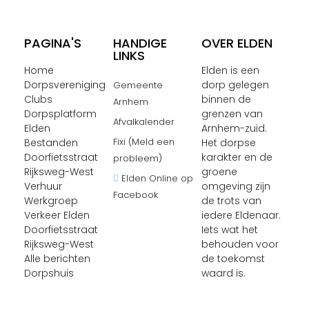
PAGINA'S
HANDIGE
OVER ELDEN
LINKS
Home
Elden is een
Dorpsvereniging
dorp gelegen
Gemeente
Clubs
binnen de
Arnhem
Dorpsplatform
grenzen van
Afvalkalender
Elden
Arnhem-zuid.
Fixi (Meld een
Bestanden
Het dorpse
Doorfietsstraat
karakter en de
probleem)
Rijksweg-West
groene
Elden Online op
Verhuur
omgeving zijn
Facebook
Werkgroep
de trots van
Verkeer Elden
iedere Eldenaar.
Doorfietsstraat
Iets wat het
Rijksweg-West
behouden voor
Alle berichten
de toekomst
Dorpshuis
waard is.