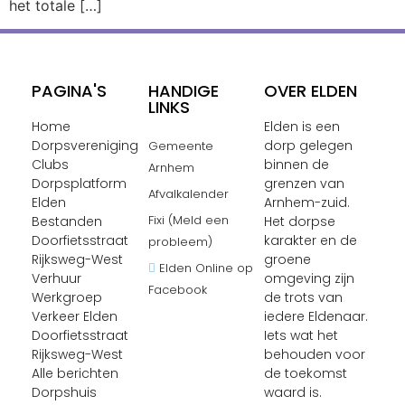
het totale […]
PAGINA'S
HANDIGE
OVER ELDEN
LINKS
Home
Elden is een
Dorpsvereniging
dorp gelegen
Gemeente
Clubs
binnen de
Arnhem
Dorpsplatform
grenzen van
Afvalkalender
Elden
Arnhem-zuid.
Fixi (Meld een
Bestanden
Het dorpse
Doorfietsstraat
karakter en de
probleem)
Rijksweg-West
groene
Elden Online op
Verhuur
omgeving zijn
Facebook
Werkgroep
de trots van
Verkeer Elden
iedere Eldenaar.
Doorfietsstraat
Iets wat het
Rijksweg-West
behouden voor
Alle berichten
de toekomst
Dorpshuis
waard is.