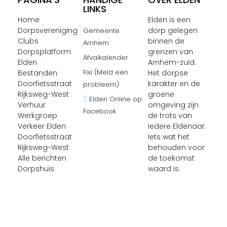
LINKS
Home
Elden is een
Dorpsvereniging
dorp gelegen
Gemeente
Clubs
binnen de
Arnhem
Dorpsplatform
grenzen van
Afvalkalender
Elden
Arnhem-zuid.
Fixi (Meld een
Bestanden
Het dorpse
Doorfietsstraat
karakter en de
probleem)
Rijksweg-West
groene
Elden Online op
Verhuur
omgeving zijn
Facebook
Werkgroep
de trots van
Verkeer Elden
iedere Eldenaar.
Doorfietsstraat
Iets wat het
Rijksweg-West
behouden voor
Alle berichten
de toekomst
Dorpshuis
waard is.