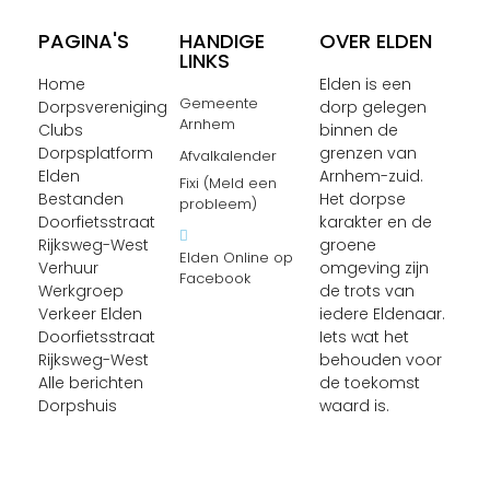
PAGINA'S
HANDIGE
OVER ELDEN
LINKS
Home
Elden is een
Gemeente
Dorpsvereniging
dorp gelegen
Arnhem
Clubs
binnen de
Dorpsplatform
grenzen van
Afvalkalender
Elden
Arnhem-zuid.
Fixi (Meld een
Bestanden
Het dorpse
probleem)
Doorfietsstraat
karakter en de
Rijksweg-West
groene
Elden Online op
Verhuur
omgeving zijn
Facebook
Werkgroep
de trots van
Verkeer Elden
iedere Eldenaar.
Doorfietsstraat
Iets wat het
Rijksweg-West
behouden voor
Alle berichten
de toekomst
Dorpshuis
waard is.